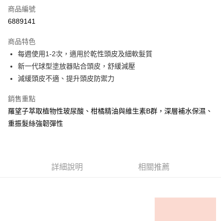
商品編號
超商取貨付款
6889141
LINE Pay
商品特色
Apple Pay
每週使用1-2次，適用於乾性頭皮及細軟髮質
新一代球型塗放器貼合頭皮，舒緩減壓
街口支付
減緩頭皮不適、提升頭皮防禦力
悠遊付
銷售重點
Google Pay
羅望子萃取植物性玻尿酸、柑橘精油與維生素B群，深層補水保濕、
重振髮絲強韌彈性
全盈+PAY
大哥付你分期
相關說明
【大哥付你分期使用說明】
詳細說明
相關推薦
AFTEE先享後付
1.本服務由台灣大哥大提供，台灣大哥大用戶可立即使用無須另外申請。
2.付款方式選擇「大哥付你分期」，訂單成立後會自動跳轉到大哥付的交易
相關說明
流程，驗證手機門號後，選擇欲分期的期數、繳款截止日，確認付款後即完
【關於「AFTEE先享後付」】
成交易。
ATM付款
AFTEE先享後付是「在收到商品之後才付款」的支付方式。 讓您購物簡單
3.實際核准額度、可分期數及費用金額請依後續交易確認頁面所載為準。
便利好安心！
4.訂單成立30分鐘內，如未前往確認交易或遇審核未通過，訂單將自動取