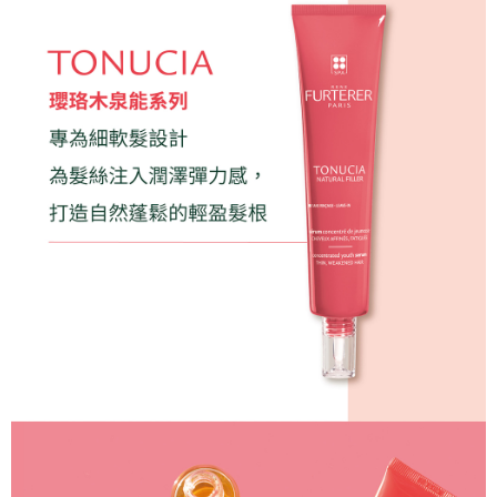
１．簡單：不需註冊會員、不需綁卡、不需儲值。
運送方式
消。如遇「轉專審核」未通過狀況，表示未達大哥付你分期系統評分，恕無
２．便利：只要手機號碼，簡訊認證，即可結帳。
法說明評估內容。
３．安心：先確認商品／服務後，再付款。
全家取貨付款
【繳款方式說明】
1.分期款項不併入電信帳單，「大哥付你分期」於每月結算日後寄送繳費提
每筆NT$80，滿NT$2,000(含以上)免運費
【「AFTEE先享後付」結帳流程】
醒簡訊。
１．於結帳方式選擇「AFTEE先享後付」後，將跳轉至「AFTEE先享後付」
2.透過簡訊連結打開帳單後，可選擇「超商條碼／台灣大直營門市／銀行轉
付款後全家取貨
結帳頁面，進行簡訊認證並確認金額後，即可完成結帳。
帳／街口支付／iPASS MONEY」等通路繳費。
２．訂單成立數日內，您將收到繳費通知簡訊。
每筆NT$80，滿NT$2,000(含以上)免運費
３．收到繳費通知簡訊後14天內，點擊此簡訊中的連結，可透過四大超商／
【注意事項】
ATM／網路銀行／等多元方式進行付款，方視為交易完成。
萊爾富取貨付款
1.本服務係由「台灣大哥大股份有限公司」（以下簡稱本公司）所提供，讓
※ 請注意：結帳手續完成當下不需立刻繳費，但若您需要取消訂單，請聯絡
用戶於交易時，得透過本服務購買商品或服務，並由商店將買賣／分期付款
每筆NT$80
購買商品的店家。未經商家同意取消之訂單仍視為有效，需透過AFTEE先享
買賣價金債權讓與本公司後，依約使用本公司帳單繳交帳款。
後付繳納相關費用。
2.基於同意付款使用「大哥付你分期」之契約關係目的，商店將以您的個人
付款後萊爾富取貨
※ 交易是否成功請以「AFTEE先享後付 」之結帳頁面顯示為準，若有關於
資料（包含姓名、電話或地址）提供予台灣大哥大進項蒐集、處理及利用，
是否繳費成功／繳費後需取消欲退款等相關疑問，請聯繫「AFTEE先享後付
每筆NT$80
由本公司與您本人進行分期帳單所需資料之確認、核對及更正。
客戶支援中心」
https://netprotections.freshdesk.com/support/home
3.完整用戶服務條款，請詳閱以下連結：
https://oppay.tw/userRule
7-11取貨付款
【注意事項】
１．透過由恩沛科技股份有限公司提供之「AFTEE先享後付」服務完成之交
每筆NT$80，滿NT$2,000(含以上)免運費
易，需依本服務之必要範圍內提供個人資料，並將交易相關給付款項請求債
權轉讓予恩沛科技股份有限公司。
付款後7-11取貨
２．關於個人資料處理事宜，請瀏覽以下網址：
每筆NT$80，滿NT$2,000(含以上)免運費
https://aftee.tw/terms/#terms3
３．未成年的使用者請事先徵得法定代理人或監護人之同意方可使用
宅配
「AFTEE先享後付」，若未經同意申辦者引起之損失，本公司不負相關責