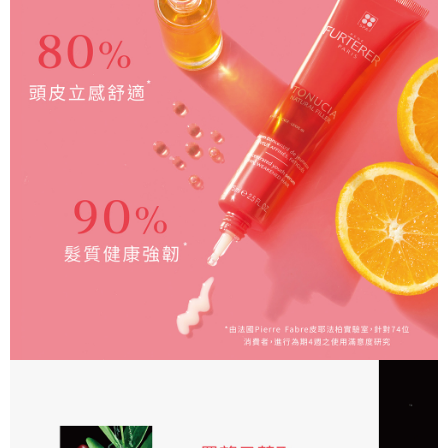
任。
每筆NT$80，滿NT$2,000(含以上)免運費
４．使用「AFTEE先享後付」時，將依據個別帳號之用戶狀況，依本公司即
時審查核予不同之上限額度；若仍有額度不足之情形，本公司將視審查結果
離島宅配
請求用戶進行身份認證。
每筆NT$220
５．嚴禁一人註冊多個帳號或使用他人資訊註冊。若發現惡意使用之情形，
恩沛科技股份有限公司將有權停止該用戶之使用額度並採取法律行動。