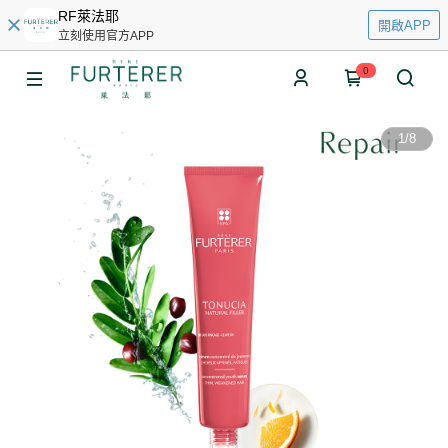
RF萊法耶
開啟APP
立刻使用官方APP
0
1
/
8