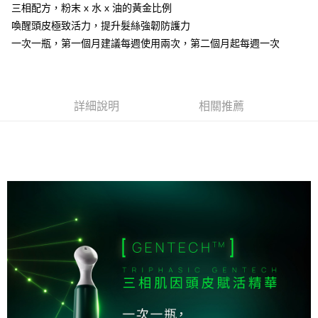
Google Pay
三相配方，粉末 x 水 x 油的黃金比例
喚醒頭皮極致活力，提升髮絲強韌防護力
全盈+PAY
一次一瓶，第一個月建議每週使用兩次，第二個月起每週一次
大哥付你分期
相關說明
【大哥付你分期使用說明】
AFTEE先享後付
1.本服務由台灣大哥大提供，台灣大哥大用戶可立即使用無須另外申請。
詳細說明
相關推薦
2.付款方式選擇「大哥付你分期」，訂單成立後會自動跳轉到大哥付的交易
相關說明
流程，驗證手機門號後，選擇欲分期的期數、繳款截止日，確認付款後即完
【關於「AFTEE先享後付」】
成交易。
ATM付款
AFTEE先享後付是「在收到商品之後才付款」的支付方式。 讓您購物簡單
3.實際核准額度、可分期數及費用金額請依後續交易確認頁面所載為準。
便利好安心！
4.訂單成立30分鐘內，如未前往確認交易或遇審核未通過，訂單將自動取
１．簡單：不需註冊會員、不需綁卡、不需儲值。
運送方式
消。如遇「轉專審核」未通過狀況，表示未達大哥付你分期系統評分，恕無
２．便利：只要手機號碼，簡訊認證，即可結帳。
法說明評估內容。
３．安心：先確認商品／服務後，再付款。
全家取貨付款
【繳款方式說明】
1.分期款項不併入電信帳單，「大哥付你分期」於每月結算日後寄送繳費提
每筆NT$80，滿NT$2,000(含以上)免運費
【「AFTEE先享後付」結帳流程】
醒簡訊。
１．於結帳方式選擇「AFTEE先享後付」後，將跳轉至「AFTEE先享後付」
2.透過簡訊連結打開帳單後，可選擇「超商條碼／台灣大直營門市／銀行轉
付款後全家取貨
結帳頁面，進行簡訊認證並確認金額後，即可完成結帳。
帳／街口支付／iPASS MONEY」等通路繳費。
２．訂單成立數日內，您將收到繳費通知簡訊。
每筆NT$80，滿NT$2,000(含以上)免運費
３．收到繳費通知簡訊後14天內，點擊此簡訊中的連結，可透過四大超商／
【注意事項】
ATM／網路銀行／等多元方式進行付款，方視為交易完成。
萊爾富取貨付款
1.本服務係由「台灣大哥大股份有限公司」（以下簡稱本公司）所提供，讓
※ 請注意：結帳手續完成當下不需立刻繳費，但若您需要取消訂單，請聯絡
用戶於交易時，得透過本服務購買商品或服務，並由商店將買賣／分期付款
每筆NT$80
購買商品的店家。未經商家同意取消之訂單仍視為有效，需透過AFTEE先享
買賣價金債權讓與本公司後，依約使用本公司帳單繳交帳款。