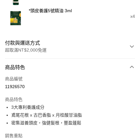
*頭皮養護5號精油 3ml
x4
付款與運送方式
超取滿NT$2,000免運
付款方式
商品特色
信用卡一次付款
商品編號
超商取貨付款
11926570
LINE Pay
商品特色
Apple Pay
3大專利養護成分
鳶尾花根 x 古巴香脂 x 月桂酸甘油脂
街口支付
密集滋養頭皮，強健髮根，豐盈蓬鬆
悠遊付
銷售重點