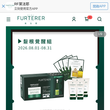
RF萊法耶
開啟APP
立刻使用官方APP
0
1
/
9