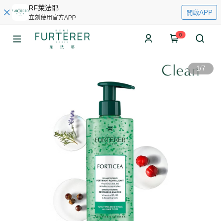
RF萊法耶
開啟APP
立刻使用官方APP
0
1
/
7