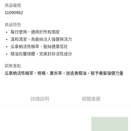
商品編號
超商取貨付款
11090952
LINE Pay
商品特色
Apple Pay
每日使用，適用於所有頭皮
溫和清潔，為髮絲注入強健與活力
街口支付
瓜拿納活性植萃，髮絲健康茁壯
悠遊付
精油包覆球體，完美封存活性成分
Google Pay
銷售重點
瓜拿納活性植萃，柑橘，薰衣草，迷迭香精油，賦予養髮強健力量
全盈+PAY
大哥付你分期
相關說明
【大哥付你分期使用說明】
詳細說明
相關推薦
AFTEE先享後付
1.本服務由台灣大哥大提供，台灣大哥大用戶可立即使用無須另外申請。
2.付款方式選擇「大哥付你分期」，訂單成立後會自動跳轉到大哥付的交易
相關說明
流程，驗證手機門號後，選擇欲分期的期數、繳款截止日，確認付款後即完
【關於「AFTEE先享後付」】
成交易。
ATM付款
AFTEE先享後付是「在收到商品之後才付款」的支付方式。 讓您購物簡單
3.實際核准額度、可分期數及費用金額請依後續交易確認頁面所載為準。
便利好安心！
4.訂單成立30分鐘內，如未前往確認交易或遇審核未通過，訂單將自動取