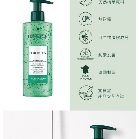
任。
每筆NT$80，滿NT$2,000(含以上)免運費
４．使用「AFTEE先享後付」時，將依據個別帳號之用戶狀況，依本公司即
時審查核予不同之上限額度；若仍有額度不足之情形，本公司將視審查結果
離島宅配
請求用戶進行身份認證。
每筆NT$220
５．嚴禁一人註冊多個帳號或使用他人資訊註冊。若發現惡意使用之情形，
恩沛科技股份有限公司將有權停止該用戶之使用額度並採取法律行動。